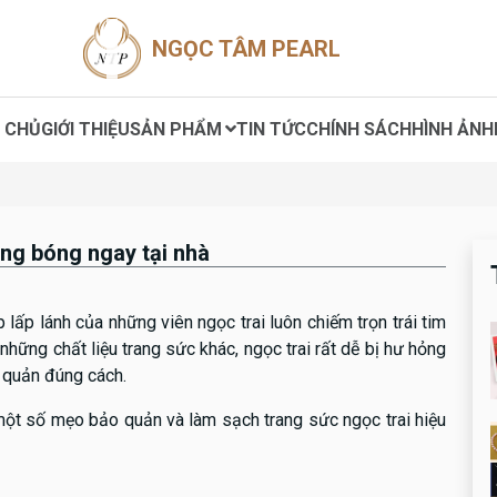
NGỌC TÂM PEARL
 CHỦ
GIỚI THIỆU
SẢN PHẨM
TIN TỨC
CHÍNH SÁCH
HÌNH ẢNH
áng bóng ngay tại nhà
 lấp lánh của những viên ngọc trai luôn chiếm trọn trái tim
những chất liệu trang sức khác, ngọc trai rất dễ bị hư hỏng
 quản đúng cách.
ột số mẹo bảo quản và làm sạch trang sức ngọc trai hiệu