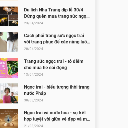
Du lịch Nha Trang dịp lễ 30/4 -
Đừng quên mua trang sức ngọc
trai về làm quà lưu niệm
23/04/2024
Cách phối trang sức ngọc trai
với trang phục để các nàng luôn
toả sáng
20/04/2024
Trang sức ngọc trai - tô điểm
cho mùa hè sôi động
13/04/2024
Ngọc trai - biểu tượng thời trang
nước Pháp
30/03/2024
Ngọc trai và nước hoa - sự kết
hợp tuyệt vời giữa vẻ đẹp và mùi
hương
21/03/2024