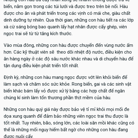
biển, nằm gọn trong các túi lưới và được treo trên bè nổi. Hàu
được cho ăn và phát triển trong các vịnh có mái che, giàu chất
dinh dưỡng tự nhiên. Qua thời gian, những con hàu tiết ra các lớp
xà cừ sáng bóng bao quanh lấy hạt nhân được cấy ghép, viên
ngọc trai sẽ từ từ tăng kích thước.
Vào mùa đông, những con hàu được chuyển đến vùng nước ấm
hơn. Các kỹ thuật viên sẽ theo dõi nhiệt độ nước, điều kiện cho
ăn hàng ngày ở các độ sâu nước khác nhau và di chuyển hàu để
tận dụng điều kiện phát triển tốt nhất.
Định kỳ, những con hàu mang ngọc được vớt lên khỏi biển để
làm sạch và chăm sóc sức khỏe. Rong biển, gai và các sinh vật
biển khác bám lấy vỏ được xử lý bằng các hợp chất để ngăn
chúng kí sinh làm tổn thương phần thịt mềm của hàu.
Những con hàu quý giá này được bảo vệ tỉ mỉ khỏi mọi mối đe
dọa xung quanh để đảm bảo những viên ngọc trai thu được là
tốt nhất. Tuy nhiên, bão, sóng lớn, các loài săn mồi khác cũng có
thể là những mối nguy hiểm bất ngờ cho những con hàu đang
được nuôi cấy.