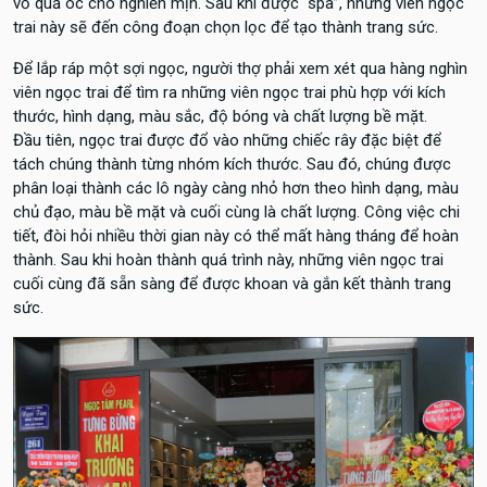
vỏ quả óc chó nghiền mịn. Sau khi được “spa”, những viên ngọc
trai này sẽ đến công đoạn chọn lọc để tạo thành trang sức.
Để lắp ráp một sợi ngọc, người thợ phải xem xét qua hàng nghìn
viên ngọc trai để tìm ra những viên ngọc trai phù hợp với kích
thước, hình dạng, màu sắc, độ bóng và chất lượng bề mặt.
Đầu tiên, ngọc trai được đổ vào những chiếc rây đặc biệt để
tách chúng thành từng nhóm kích thước. Sau đó, chúng được
phân loại thành các lô ngày càng nhỏ hơn theo hình dạng, màu
chủ đạo, màu bề mặt và cuối cùng là chất lượng. Công việc chi
tiết, đòi hỏi nhiều thời gian này có thể mất hàng tháng để hoàn
thành. Sau khi hoàn thành quá trình này, những viên ngọc trai
cuối cùng đã sẵn sàng để được khoan và gắn kết thành trang
sức.