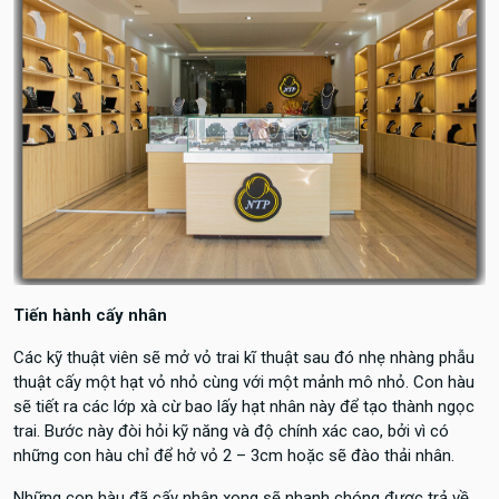
Tiến hành cấy nhân
Các kỹ thuật viên sẽ mở vỏ trai kĩ thuật sau đó nhẹ nhàng phẫu
thuật cấy một hạt vỏ nhỏ cùng với một mảnh mô nhỏ. Con hàu
sẽ tiết ra các lớp xà cừ bao lấy hạt nhân này để tạo thành ngọc
trai. Bước này đòi hỏi kỹ năng và độ chính xác cao, bởi vì có
những con hàu chỉ để hở vỏ 2 – 3cm hoặc sẽ đào thải nhân.
Những con hàu đã cấy nhân xong sẽ nhanh chóng được trả về