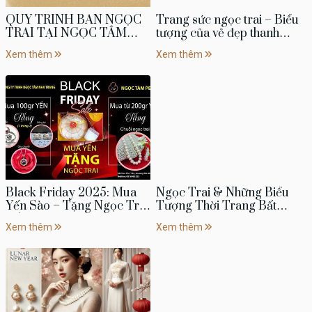
QUY TRÌNH BÁN NGỌC
Trang sức ngọc trai – Biểu
TRAI TẠI NGỌC TÂM
tượng của vẻ đẹp thanh
PEARL
lịch và khí chất vượt thời
Xem thêm
Xem thêm
gian
Black Friday 2025: Mua
Ngọc Trai & Những Biểu
Yến Sào – Tặng Ngọc Trai
Tượng Thời Trang Bất
| Ưu Đãi Sức Khỏe &
Diệt
Xem thêm
Xem thêm
Trang Sức Đẳng Cấp