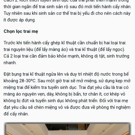
Cách 2: Kích thích tuyến sinh dục của trai phát triển mạnh trong
thời gian ngắn để trai sinh sản rộ sau đó mới tiến hành cấy nhân.
Tuy nhiên sau khi sinh sản cơ thể trai bị yếu đi cho nên cách này
ít được áp dụng.
Chọn lọc trai mẹ
Trước khi tiến hành cấy ghép kĩ thuật cần chuẩn bị hai loại trai:
trai nguyên liệu (để lấy màng áo) và trai kĩ thuật (để lấy ngọc).
Cả 2 loại trai cần đảm bảo khỏe mạnh, không dị tật, sinh trưởng
nhanh.
Đặt bụng trai kĩ thuật ngửa lên và duy trì nhiệt độ nước trong bể
khoảng 28-30⁰C. Sau một giờ trai sẽ mở miệng, sử dụng kẹp mở
miệng trai để kiểm tra tuyến sinh dục. Trai đạt yêu cầu là trai có
màng áo nguyên vẹn, dày, không bị bẩn, tơ chân ít, cơ khép vỏ
không bị đứt và tuyến sinh dục không phát triển. Đối với trai mẹ
đạt yêu cầu sẽ chèn miệng vỏ và được đưa về phòng thí nghiệm
để cấy nhân.