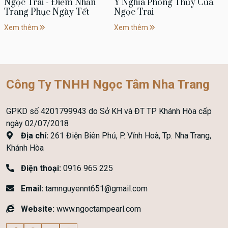
Ngọc Trai - Điểm Nhấn
Ý Nghĩa Phong Thủy Của
Trang Phục Ngày Tết
Ngọc Trai
Xem thêm
Xem thêm
Công Ty TNHH Ngọc Tâm Nha Trang
GPKD số 4201799943 do Sở KH và ĐT TP Khánh Hòa cấp
ngày 02/07/2018
Địa chỉ:
261 Điện Biên Phủ, P. Vĩnh Hoà, Tp. Nha Trang,
Khánh Hòa
Điện thoại:
0916 965 225
Email:
tamnguyennt651@gmail.com
Website:
www.ngoctampearl.com