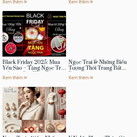
Xem thêm
Xem thêm
gian
Black Friday 2025: Mua
Ngọc Trai & Những Biểu
Yến Sào – Tặng Ngọc Trai
Tượng Thời Trang Bất
| Ưu Đãi Sức Khỏe &
Diệt
Xem thêm
Xem thêm
Trang Sức Đẳng Cấp