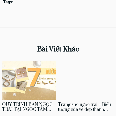
Tags:
Bài Viết Khác
QUY TRÌNH BÁN NGỌC
Trang sức ngọc trai – Biểu
TRAI TẠI NGỌC TÂM
tượng của vẻ đẹp thanh
PEARL
lịch và khí chất vượt thời