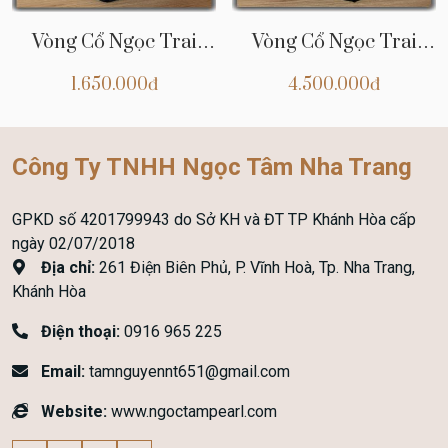
Vòng Cổ Ngọc Trai
Vòng Cổ Ngọc Trai
CHNT19
CHNT18
1.650.000đ
4.500.000đ
Công Ty TNHH Ngọc Tâm Nha Trang
GPKD số 4201799943 do Sở KH và ĐT TP Khánh Hòa cấp
ngày 02/07/2018
Địa chỉ:
261 Điện Biên Phủ, P. Vĩnh Hoà, Tp. Nha Trang,
Khánh Hòa
Điện thoại:
0916 965 225
Email:
tamnguyennt651@gmail.com
Website:
www.ngoctampearl.com