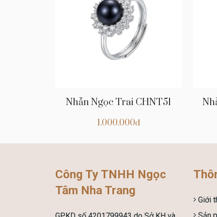
Nhẫn Ngọc Trai CHNT51
Nh
1.000.000đ
Công Ty TNHH Ngọc
Thôn
Tâm Nha Trang
Giới t
Sản 
GPKD số 4201799943 do Sở KH và