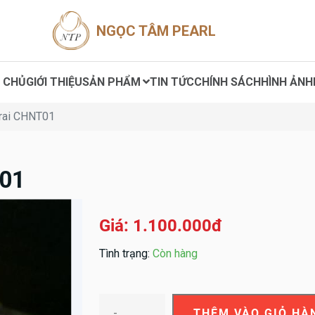
NGỌC TÂM PEARL
 CHỦ
GIỚI THIỆU
SẢN PHẨM
TIN TỨC
CHÍNH SÁCH
HÌNH ẢNH
rai CHNT01
T01
Giá: 1.100.000đ
Tình trạng:
Còn hàng
-