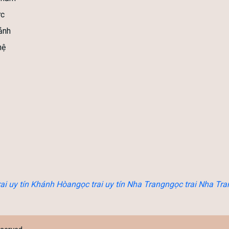
ức
ảnh
hệ
rai uy tín Khánh Hòa
ngọc trai uy tín Nha Trang
ngọc trai Nha Tra