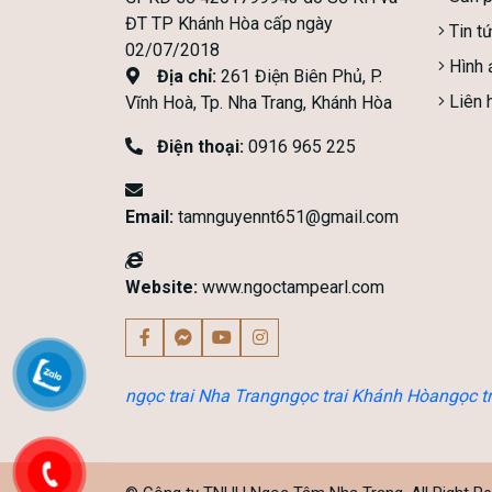
ĐT TP Khánh Hòa cấp ngày
Tin t
02/07/2018
Hình 
Địa chỉ:
261 Điện Biên Phủ, P.
Liên 
Vĩnh Hoà, Tp. Nha Trang, Khánh Hòa
Điện thoại:
0916 965 225
Email:
tamnguyennt651@gmail.com
Website:
www.ngoctampearl.com
ngọc trai Nha Trang
ngọc trai Khánh Hòa
ngọc t