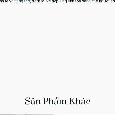
h tế và sang tạo, đem lại vẻ đẹp lung linh tỏa sáng cho người sở
Sản Phẩm Khác